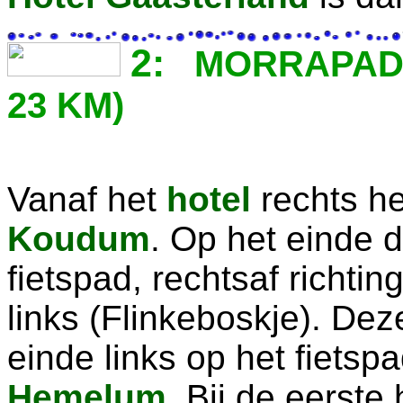
2:
MORRAPAD-I
23 KM)
Vanaf het
hotel
rechts het
Koudum
. Op het einde 
fietspad, rechtsaf richt
links (Flinkeboskje). Dez
einde links op het fietsp
Hemelum
. Bij de eerste