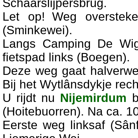
Schaarslijpersbrug.
Let op!
Weg oversteke
(Sminkewei).
Langs Camping De Wig
fietspad links (Boegen).
Deze weg gaat halverw
Bij het Wytlânsdykje rec
U rijdt nu
Nijemirdum
b
(Hoitebuorren). Na ca. 10
Eerste weg linksaf (Sân