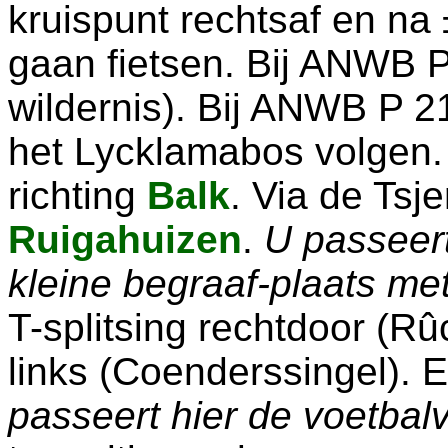
kruispunt rechtsaf en na 
gaan fietsen. Bij ANWB P
wildernis). Bij ANWB P 21
het Lycklamabos volgen. 
richting
Balk
. Via de Tsj
Ruigahuizen
.
U passeert
kleine begraaf-plaats me
T-splitsing rechtdoor (R
links (Coenderssingel). 
passeert hier de voetbalv