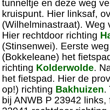
tunneltje en deze weg ve
kruispunt. Hier linksaf, 
(Wilhelminastraat). Weg 
Hier rechtdoor richting
H
(Stinsenwei). Eerste weg 
(Bokkeleane) het fietspa
richting
Kolderwolde
. N
het fietspad. Hier de pr
op!) richting
Bakhuizen
.
bij ANWB P 23942 links, 