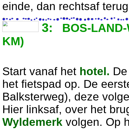
einde, dan rechtsaf teru
3:
BOS-LAND-W
KM)
Start vanaf het
hotel.
De 
het fietspad op. De eerst
Balksterweg), deze volg
Hier linksaf, over het br
Wyldemerk
volgen. Op h