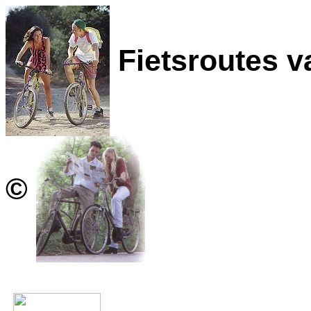
Fietsroutes v
©