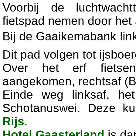
Voorbij de luchtwach
fietspad nemen door het 
Bij de Gaaikemabank li
Dit pad volgen tot ijsboer
Over het erf fietse
aangekomen, rechtsaf (
Einde weg linksaf, he
Schotanuswei. Deze ku
Rijs
.
Hotel
Gaasterland
is da