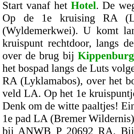
Start vanaf het
Hotel
. De weg
Op de 1e kruising RA (Le
(Wyldemerkwei). U komt lan
kruispunt rechtdoor, langs d
over de brug bij
Kippenbur
het bospad langs de Luts vol
RA (Lyklamabos), over het b
veld LA. Op het 1e kruispuntj
Denk om de witte paaltjes! E
1e pad LA (Bremer Wildernis
bij ANWB P 20692 RA. Bij