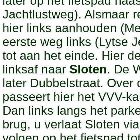
later op het fietspad na
Jachtlustweg). Alsmaar r
hier links aanhouden (
eerste weg links (Lytse J
tot aan het einde. Hier 
linksaf naar
Sloten
. De W
later Dubbelstraat. Over 
passeert hier het VVV-ka
Dan links langs het parke
brug, u verlaat Sloten vi
volgen op het fietspad to