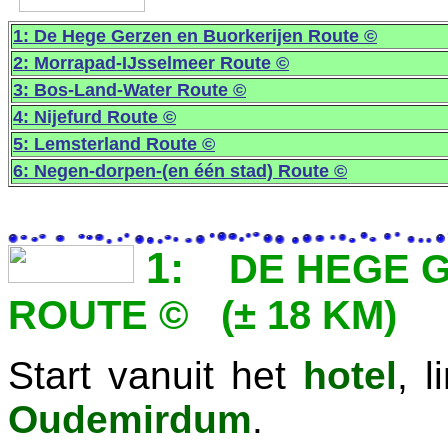
1: De Hege Gerzen en Buorkerijen Route ©
2: Morrapad-IJsselmeer Route ©
3: Bos-Land-Water Route ©
4: Nijefurd Route ©
5: Lemsterland Route ©
6: Negen-dorpen-(en één stad) Route ©
1:
DE HEGE 
ROUTE © (± 18 KM)
Start vanuit het
hotel
, l
Oudemirdum
.